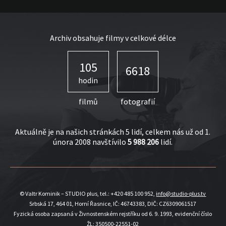
Archiv obsahuje filmy v celkové délce
105
6618
hodin
filmů
fotografií
Aktuálně je na našich stránkách 5 lidí, celkem nás už od 1.
února 2008 navštívilo
5 988 206
lidí.
© Valtr Kominik – STUDIO plus, tel.: +420 485 100 952,
info@studio-plus.tv
Srbská 17, 464 01, Horní Řasnice, IČ: 46743383, DIČ: CZ6309061517
Fyzická osoba zapsaná v Živnostenském rejstříku od 6. 9. 1993, evidenční číslo
ŽL: 350500-22551-02