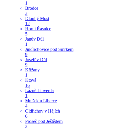
1
Brodce
3
Dlouhý Most
12
Horní Řasnice
5
Janův Důl
1
Jindřichovice pod Smrkem
9
Josefův Důl
9
Křižany
1
Ktová
16
Lázně Libverda
1
Mníšek u Liberce
4
Oldřichov v Hájích
6
Proseč pod Ještědem
2