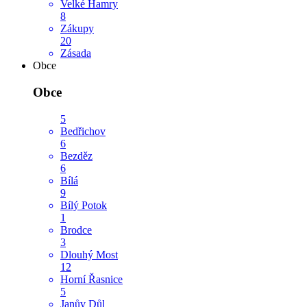
Velké Hamry
8
Zákupy
20
Zásada
Obce
Obce
5
Bedřichov
6
Bezděz
6
Bílá
9
Bílý Potok
1
Brodce
3
Dlouhý Most
12
Horní Řasnice
5
Janův Důl