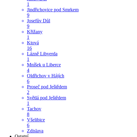
1
Jindřichovice pod Smrkem
9
Josefův Důl
9
Křižany
1
Ktová
16
Lázně Libverda
1
Mníšek u Liberce
4
Oldřichov v Hájích
6
Proseč pod Ještědem
2
Světlá pod Ještědem
1
Tachov
8
Všelibice
6
Zdislava
Ostatní