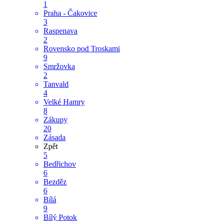
1
Praha - Čakovice
3
Raspenava
2
Rovensko pod Troskami
9
Smržovka
2
Tanvald
4
Velké Hamry
8
Zákupy
20
Zásada
Zpět
5
Bedřichov
6
Bezděz
6
Bílá
9
Bílý Potok