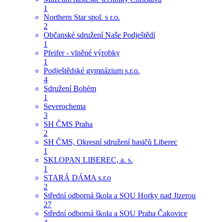
1
Northern Star spol. s r.o.
2
Občanské sdružení Naše Podještědí
1
Pfeifer - vlněné výrobky
1
Podještědské gymnázium s.r.o.
4
Sdružení Bohém
1
Severochema
3
SH ČMS Praha
2
SH ČMS, Okresní sdružení hasičů Liberec
1
SKLOPAN LIBEREC, a. s.
1
STARÁ DÁMA s.r.o
2
Střední odborná škola a SOU Horky nad Jizerou
27
Střední odborná škola a SOU Praha Čakovice