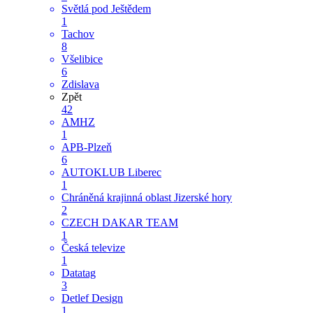
Světlá pod Ještědem
1
Tachov
8
Všelibice
6
Zdislava
Zpět
42
AMHZ
1
APB-Plzeň
6
AUTOKLUB Liberec
1
Chráněná krajinná oblast Jizerské hory
2
CZECH DAKAR TEAM
1
Česká televize
1
Datatag
3
Detlef Design
1