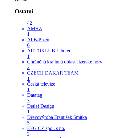
Ostatní
42
AMHZ
1
APB-Plzeň
6
AUTOKLUB Liberec
1
Chráněná krajinná oblast Jizerské hory
2
CZECH DAKAR TEAM
1
Česká televize
1
Datatag
3
Detlef Design
1
Dřevovýroba František Smitka
5
EFG CZ spol. s r.o.
2