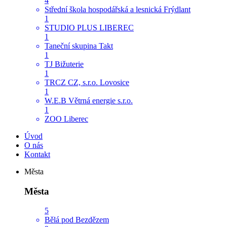
4
Střední škola hospodářská a lesnická Frýdlant
1
STUDIO PLUS LIBEREC
1
Taneční skupina Takt
1
TJ Bižuterie
1
TRCZ CZ, s.r.o. Lovosice
1
W.E.B Větrná energie s.r.o.
1
ZOO Liberec
Úvod
O nás
Kontakt
Města
Města
5
Bělá pod Bezdězem