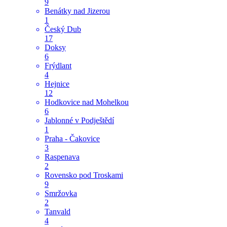
9
Benátky nad Jizerou
1
Český Dub
17
Doksy
6
Frýdlant
4
Hejnice
12
Hodkovice nad Mohelkou
6
Jablonné v Podještědí
1
Praha - Čakovice
3
Raspenava
2
Rovensko pod Troskami
9
Smržovka
2
Tanvald
4