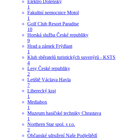
Elektro Dolenský
1
Fakultní nemocnice Motol
1
Golf Club Resort Paradise
10
Horská služba České republiky
9
Hrad a zámek Frýdlant
1
Klub sběratelů turistických suvenýrů - KSTS
4
Lesy České republiky
2
Letiště Václava Havla
7
Liberecký kraj
1
Mediabox
1
Muzeum hasičské techniky Chrastava
1
Northern Star spol. s r.o.
2
Občanské sdružení Naše Podještědí