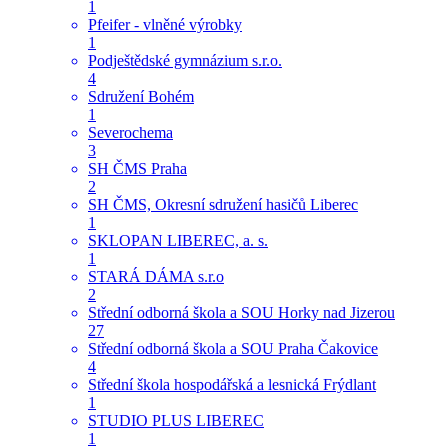
1
Pfeifer - vlněné výrobky
1
Podještědské gymnázium s.r.o.
4
Sdružení Bohém
1
Severochema
3
SH ČMS Praha
2
SH ČMS, Okresní sdružení hasičů Liberec
1
SKLOPAN LIBEREC, a. s.
1
STARÁ DÁMA s.r.o
2
Střední odborná škola a SOU Horky nad Jizerou
27
Střední odborná škola a SOU Praha Čakovice
4
Střední škola hospodářská a lesnická Frýdlant
1
STUDIO PLUS LIBEREC
1