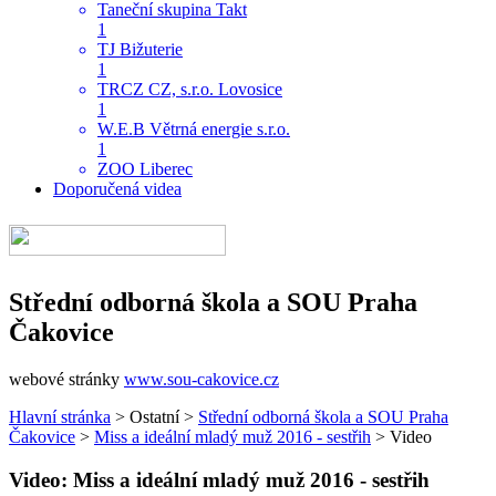
Taneční skupina Takt
1
TJ Bižuterie
1
TRCZ CZ, s.r.o. Lovosice
1
W.E.B Větrná energie s.r.o.
1
ZOO Liberec
Doporučená videa
Střední odborná škola a SOU Praha
Čakovice
webové stránky
www.sou-cakovice.cz
Hlavní stránka
> Ostatní >
Střední odborná škola a SOU Praha
Čakovice
>
Miss a ideální mladý muž 2016 - sestřih
> Video
Video:
Miss a ideální mladý muž 2016 - sestřih