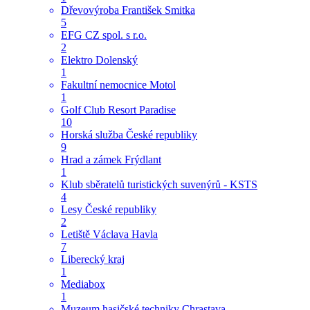
Dřevovýroba František Smitka
5
EFG CZ spol. s r.o.
2
Elektro Dolenský
1
Fakultní nemocnice Motol
1
Golf Club Resort Paradise
10
Horská služba České republiky
9
Hrad a zámek Frýdlant
1
Klub sběratelů turistických suvenýrů - KSTS
4
Lesy České republiky
2
Letiště Václava Havla
7
Liberecký kraj
1
Mediabox
1
Muzeum hasičské techniky Chrastava